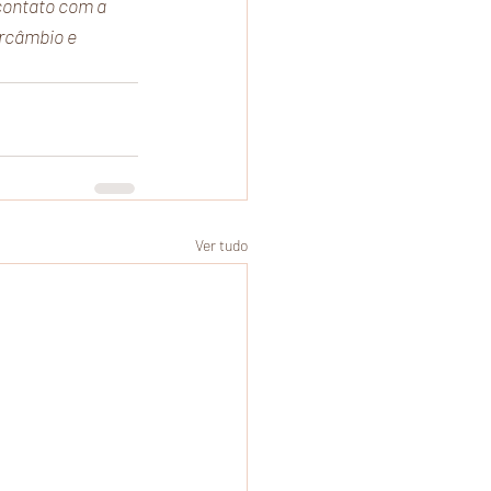
contato com a 
ercâmbio e 
Ver tudo