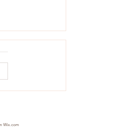
a Visão Sobre o Queijo de
e Cru
om Wix.com