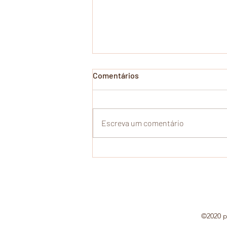
Comentários
Escreva um comentário
SISP - REGISTRO DE
ESTABELECIMENTO
ARTESANAL
©2020 p