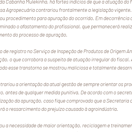
a Cabanha Mulekinha, há fortes indícios de que a atuação do fi
a Agropecuária contrariou frontalmente a legislação vigente. 
ou procedimento para apuração do ocorrido. Em decorrência d
erminado o afastamento do profissional, que permanecerá reali
amento do processo de apuração.
do de registro no Serviço de Inspeção de Produtos de Origem Ani
ão, o que corrobora a suspeita de atuação irregular do fiscal.
odo esse transtorno se mostrou maliciosa e totalmente desar
trariou a orientação da atual gestão de sempre orientar os pro
ão, antes de qualquer medida punitiva. De acordo com o secretá
lização da apuração, caso fique comprovado que a Secretaria d
á o ressarcimento do prejuízo causado à agroindústria.
ou a necessidade de maior orientação, reciclagem e treinamen