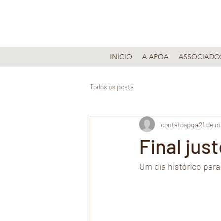
INÍCIO
A APQA
ASSOCIADO
Todos os posts
contatoapqa
21 de m
Final just
Um dia histórico para