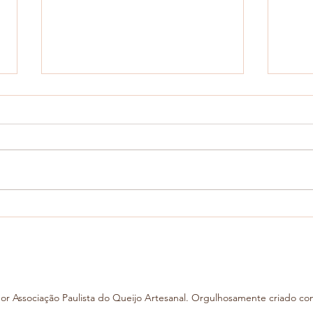
ASSOCIAÇÃO PAULISTA DE
Minh
QUEIJOS ARTESANAIS
Leit
REPUDIA AÇÃO DE FISCAIS
QUE DESRESPEITA
LEGISLAÇÃO E PUNE
or Associação Paulista do Queijo Artesanal. Orgulhosamente criado c