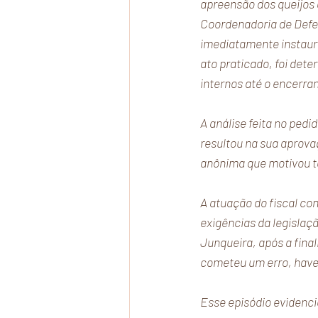
apreensão dos queijos d
Coordenadoria de Defes
imediatamente instaur
ato praticado, foi det
internos até o encerr
A análise feita no pedi
resultou na sua aprovaç
anônima que motivou t
A atuação do fiscal con
exigências da legislaç
Junqueira, após a fina
cometeu um erro, haver
Esse episódio evidenci