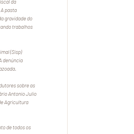
scal da 
A pasta 
a gravidade do 
zando trabalhos 
mal (Sisp) 
 A denúncia 
razoada.
dutores sobre as 
rio Antonio Julio 
e Agricultura 
to de todos os 