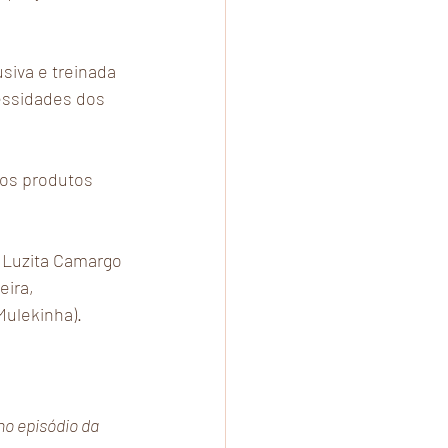
iva e treinada 
cessidades dos 
 os produtos 
 Luzita Camargo 
ira, 
Mulekinha).
o episódio da 