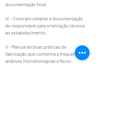
documentação final;
IV – Contrato simples e documentação 
do responsável pela orientação técnica 
ao estabelecimento.
V - Manual de boas práticas de 
fabricação que contenha a frequência de 
análises microbiológicas e físico-
químicas da matéria-prima e produto 
final
VI - Certificado de curso sobre 
procedimentos de higiene e inocuidade 
alimentar realizado pelo responsável 
legal do estabelecimento.
Acesse o site da Defesa para mais 
informações e fomulários para registro 